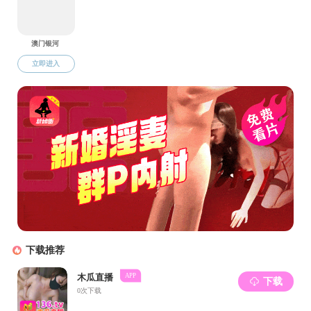
据该团
肽酶等，以
让人觉得好
风味生成的秘密