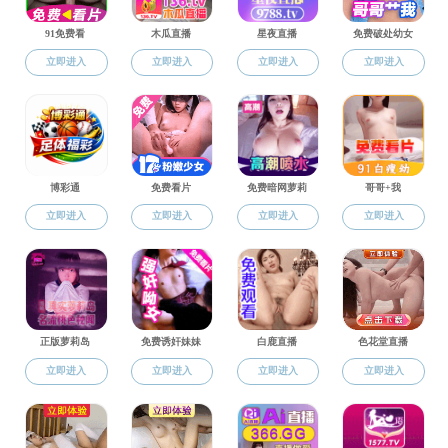
科研平台
科研基地
1月10
国际合作
关键技术研
清中式肉品
成新机制，研