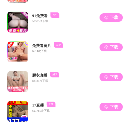
根据上
中温风干-快
上，解决了
面对西
纤维蛋白纤丝