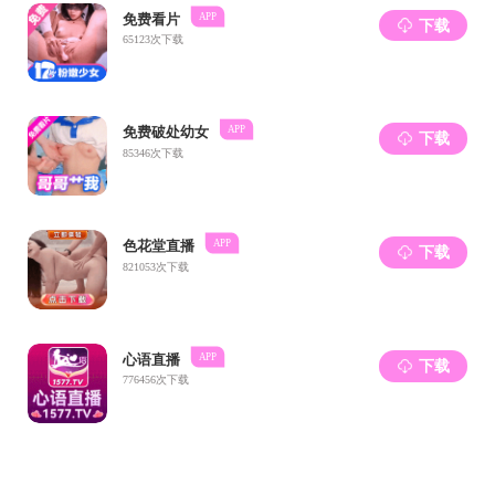
团队向
体网状的凝
过研究，首
也就是形成了
根据新
显著改善，
主要菌种，
据了解
键技术与设
产品75种，