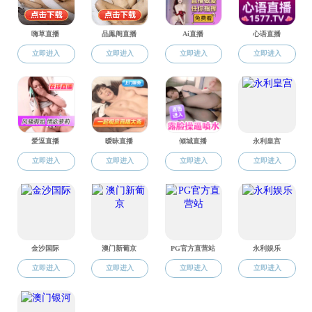
肉品加
温肉占了肉
保障；西式
面对传
味形成取决于